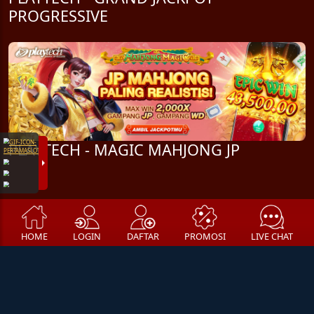
PROGRESSIVE
PLAYTECH - MAGIC MAHJONG JP
HOME
LOGIN
DAFTAR
PROMOSI
LIVE CHAT