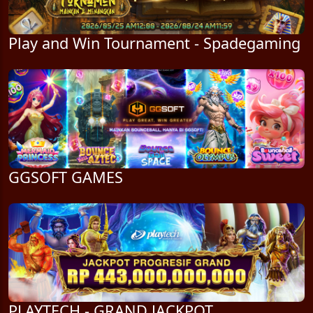
Play and Win Tournament - Spadegaming
GGSOFT GAMES
PLAYTECH - GRAND JACKPOT