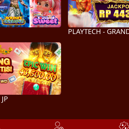
PLAYTECH - GRAN
 JP