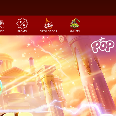
ADE
PROMO
MEGAGACOR
ANUBIS