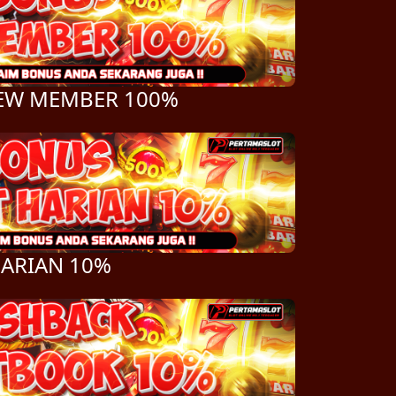
EW MEMBER 100%
ARIAN 10%