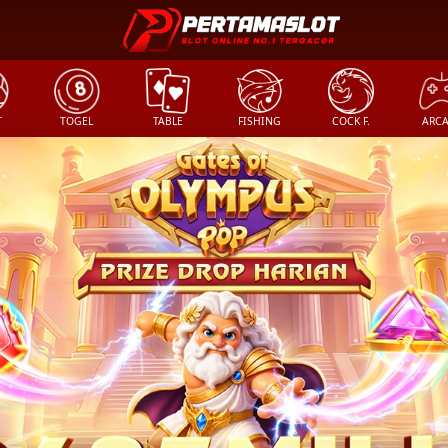
T
TOGEL
TABLE
FISHING
COCK F.
ARC