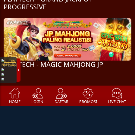
PROGRESSIVE
PLAYTECH - MAGIC MAHJONG JP
HOME
LOGIN
DAFTAR
PROMOSI
LIVE CHAT