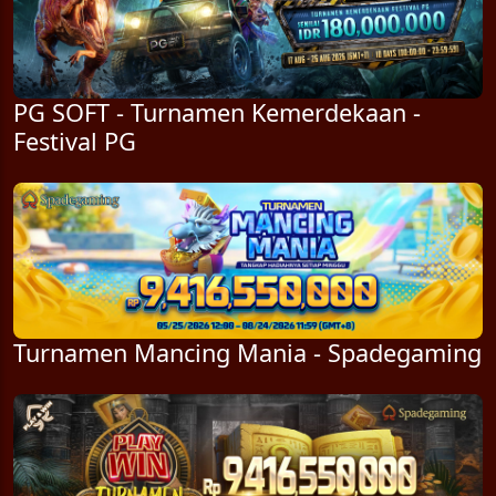
PG SOFT - Turnamen Kemerdekaan -
Festival PG
Turnamen Mancing Mania - Spadegaming