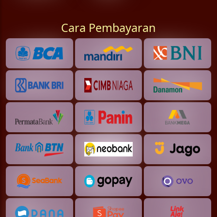
Cara Pembayaran