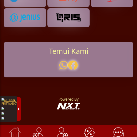
Temui Kami
Powered By