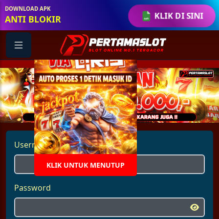
DOWNLOAD APK
KLIK DI SINI
ANTI BLOKIR
Username
KLIK UNTUK MENUTUP
Password